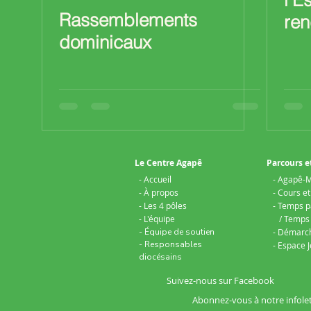
l’E
Rassemblements
ren
dominicaux
gra
Le Centre Agapê
Parcours e
- Accueil
- Agapê-M
- À propos
- Cours e
- Les 4 pôles
- Temps p
- L'équipe
/ Temps 
- Équipe de soutien
- Démarc
- Responsables
​- Espace
diocésains
Suivez-nous sur Facebook
Abonnez-vous à notre infole