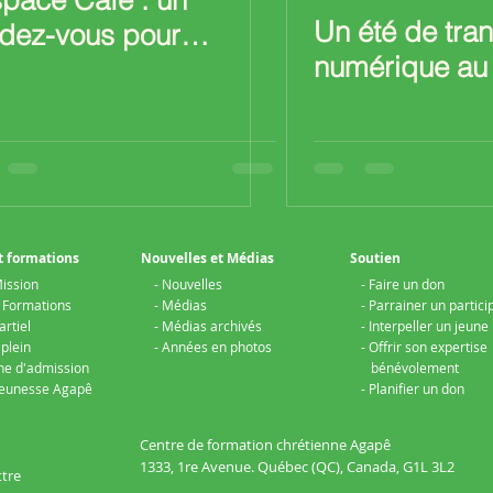
space Café : un
Un été de tra
dez-vous pour
numérique au
ndir ensemble
t formations
Nouvelles et Médias
Soutien
ission
- Nouvelles
- Faire un don
t Formations
- Médias
- Parrainer un partici
artiel
- Médias archivés
- Interpeller un jeune
plein
- Années en photos
- Offrir son expertise
he d'admission
bénévolement
 Jeunesse Agapê
- Planifier un don
Centre de formation chrétienne Agapê
1333, 1re Avenue.
Québec (QC), Canada,
G1L 3L2
ttre