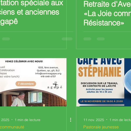
itation spéciale aux
Retraite d'Ave
iens et anciennes
«La Joie com
Agapê
Résistance»
. 2025
1 min de lecture
11 nov. 2025
1 min de lect
 communauté
Pastorale jeunesse