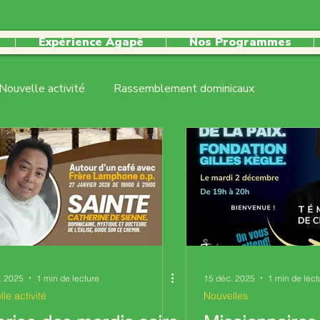
Expérience Agapê
Nos Programmes
Nouvelle activité
Rassemblement dominicaux
lles
Pastorale jeunesse
activité récurrente
ecdq
Pastorale sociale
. 2025
1 min de lecture
15 déc. 2025
1 min de lect
le activité
Nouvelles