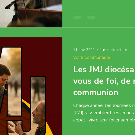
de prier a touché les cœurs :
baume apaisant en
11 nov. 2025
1 min de lecture
Votre communauté
Les JMJ diocésa
vous de foi, de
communion
Chaque année, les Journées m
(JMJ) rassemblent les jeunes de notre Église autour d’un même
appel : vivre leur foi ensembl
moment privilégié pour rencon
partager des expériences inspirantes et découvrir la