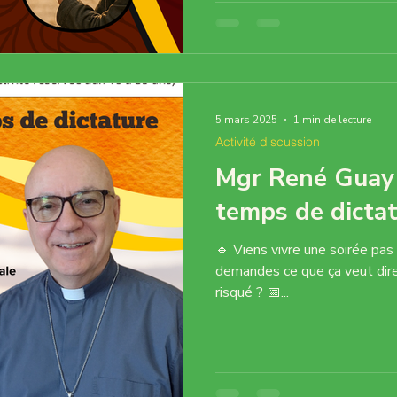
de l’Église locale . Les JMJ 
communion à la mission de l’É
pasteurs de notre Église dio
5 mars 2025
1 min de lecture
Activité discussion
Mgr René Guay 
temps de dicta
🔹 Viens vivre une soirée pas comm
demandes ce que ça veut dire
risqué ? 📅...