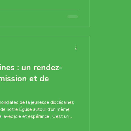
 un moment d’intériorité lumineuse , un
 cette saison qui annonce les grands moi
ines : un rendez-
 mission et de
ondiales de la jeunesse diocésaines
e, avec joie et espérance . C’est un
trer d’autres jeunes croyants ,
 beauté vivante