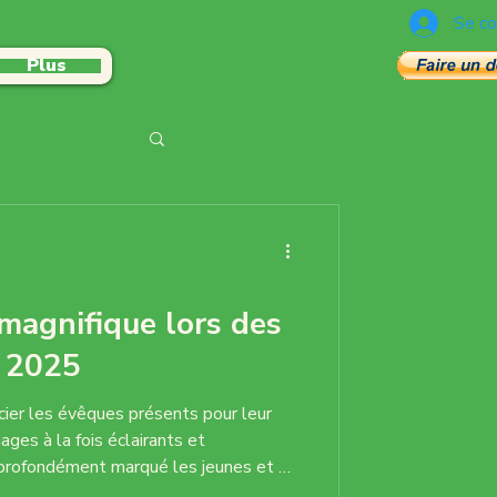
Se co
Plus
ité discussion
magnifique lors des
s 2025
ier les évêques présents pour leur
ages à la fois éclairants et
 profondément marqué les jeunes et a
pérance à cette journée. Merci à la