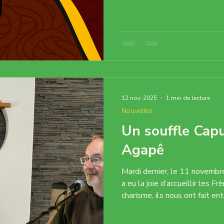
Communauté de l’Amen pour l’
et leur présence, ils ont su so
atmosphère profondément habi
la joie partagée. Nous remerc
12 nov. 2025
1 min de lecture
Nouvelles
Un souffle Capu
Agapê
Mardi dernier, le 11 novembr
a eu la joie d’accueillir les F
charisme, ils nous ont fait en
, inspirée de François d’Assise
créature le reflet de l’amour