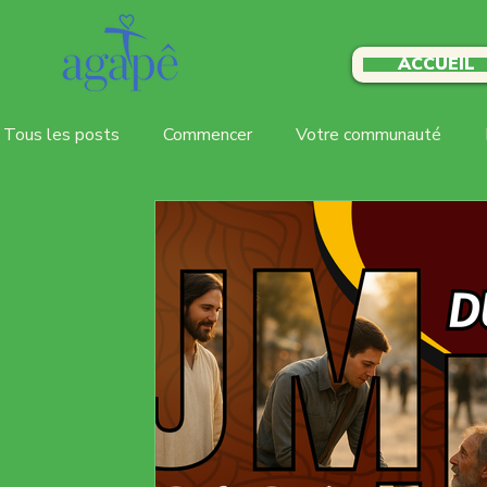
ACCUEIL
Tous les posts
Commencer
Votre communauté
Rassemblements dominicaux
Nouvelles
Nouve
conviviale
Espace jeunesse ecdq
Pastorale soci