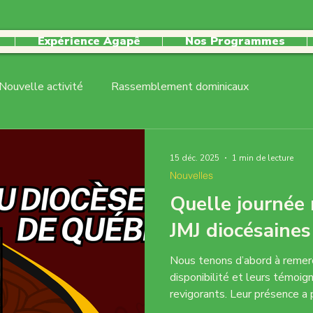
Expérience Agapê
Nos Programmes
Nouvelle activité
Rassemblement dominicaux
lles
Pastorale jeunesse
activité récurrente
Activ
15 déc. 2025
1 min de lecture
Nouvelles
ale
Quelle journée 
JMJ diocésaine
Nous tenons d’abord à remerc
disponibilité et leurs témoign
revigorants. Leur présence a
donné un souffle porteur d’es