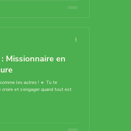
diocésaines sont aussi un temps de
glise , vécue avec nos évêques,
cés
: Missionnaire en
ture
e les autres ! 🔹 Tu te
 croire et s’engager quand tout est