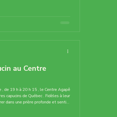
animation musicale. Par leur musique
utenir la prière et créer une
tée, favorisant le recueillement et
ions chal
cin au Centre
e , de 19 h à 20 h 15 , le Centre Agapê
rères capucins de Québec . Fidèles à leur
trer dans une prière profonde et sentie
 , ce frère universel qui voyait en toute
 de Dieu. Leur manière simple et vraie