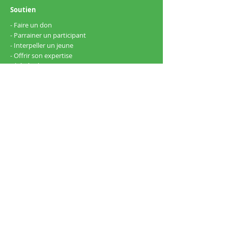
Soutien
- Faire un don
- Parrainer un participant
- Interpeller un jeune
- Offrir son expertise
bénévolement
- Planifier un don
Liens uties
- Nous joindre
- Politique de confidentialité
Centre de formation chrétienne Agapê
1333, 1re Avenue.
Québec (QC),
Canada,
G1L 3L2
info@centreagape.org
418 648 6737
Suivez-nous sur Facebook