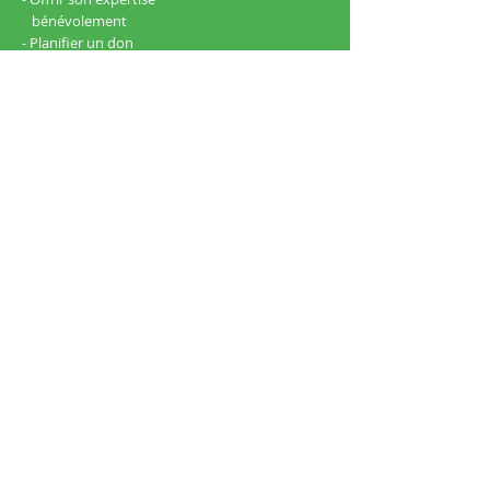
bénévolement
- Planifier un don
Liens uties
- Nous joindre
- Politique de confidentialité
Centre de formation chrétienne Agapê
1333, 1re Avenue.
Québec (QC),
Canada,
G1L 3L2
info@centreagape.org
418 648 6737
Suivez-nous sur Facebook
Abonnez-vous à notre infolettre
© Création Centre Agapê 2025