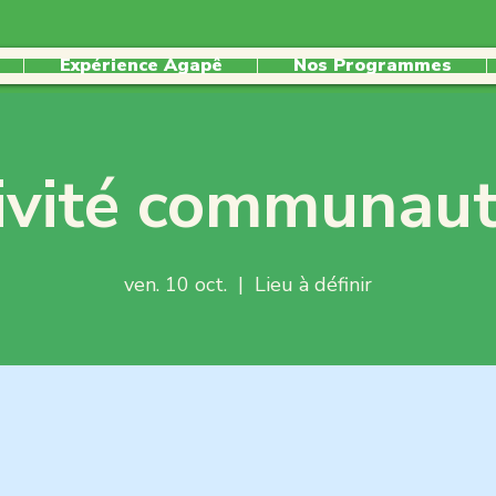
Expérience Agapê
Nos Programmes
ivité communaut
ven. 10 oct.
  |  
Lieu à définir