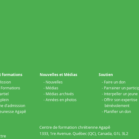
t formations
Nouvelles et Médias
Soutien
ission
- Nouvelles
- Faire un don
t Formations
- Médias
- Parrainer un partici
artiel
- Médias archivés
- Interpeller un jeune
plein
- Années en photos
- Offrir son expertise
he d'admission
bénévolement
 Jeunesse Agapê
- Planifier un don
Centre de formation chrétienne Agapê
1333, 1re Avenue.
Québec (QC), Canada,
G1L 3L2
ttre