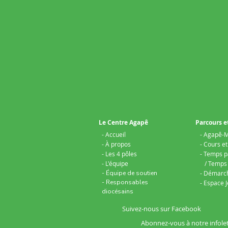
Le Centre Agapê
Parcours e
- Accueil
- Agapê-M
- À propos
- Cours e
- Les 4 pôles
- Temps p
- L'équipe
/ Temps 
- Équipe de soutien
- Démarc
- Responsables
​- Espace
diocésains
Suivez-nous sur Facebook
Abonnez-vous à notre infole