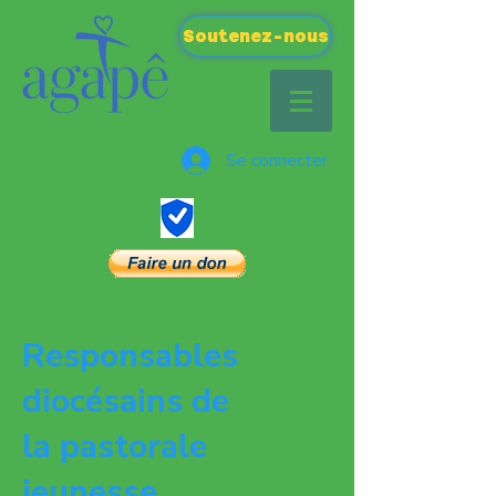
Soutenez-nous
Se connecter
Responsables
diocésains de
la pastorale
jeunesse