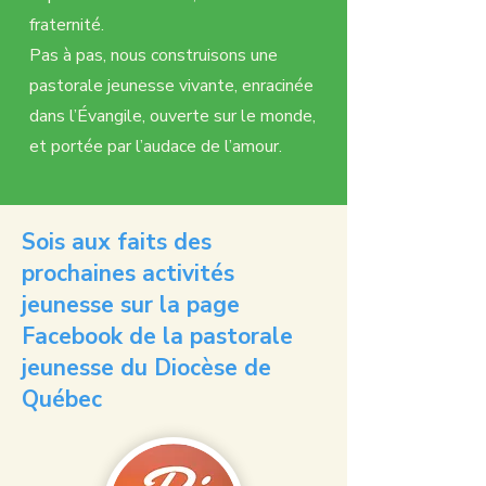
fraternité.
Pas à pas, nous construisons une
pastorale jeunesse vivante, enracinée
dans l’Évangile, ouverte sur le monde,
et portée par l’audace de l’amour.
Sois aux faits des
prochaines activités
jeunesse sur la
page
Facebook de la pastorale
jeunesse du Diocèse de
Québec