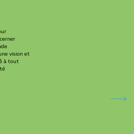
our
scerner
nde
une vision et
ê à tout
té