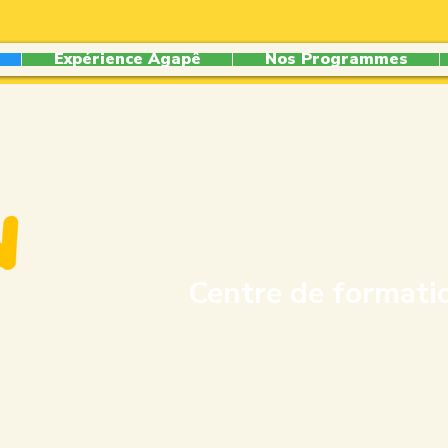
Expérience Agapê
Nos Programmes
Centre de formati
Chrétienne Agap