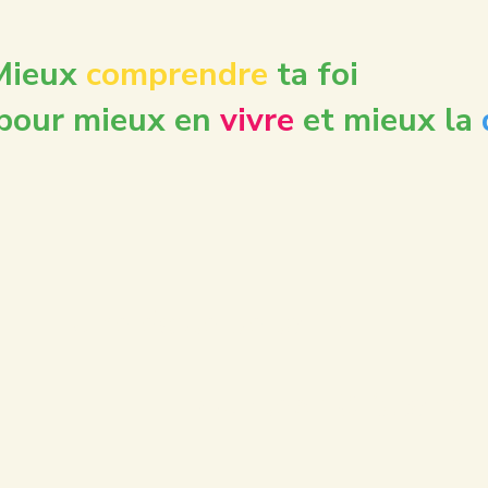
Mieux
comprendre
ta foi
pour mieux en
vivre
et mieux la
Une école de la foi
pour les 18-35ans