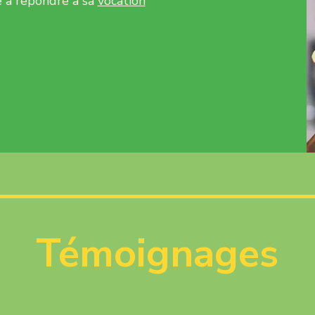
 à repondre à sa
vocation
Témoignages