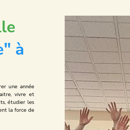
lle
" à
er une année 
tre, vivre et 
s, étudier les 
nt la force de 